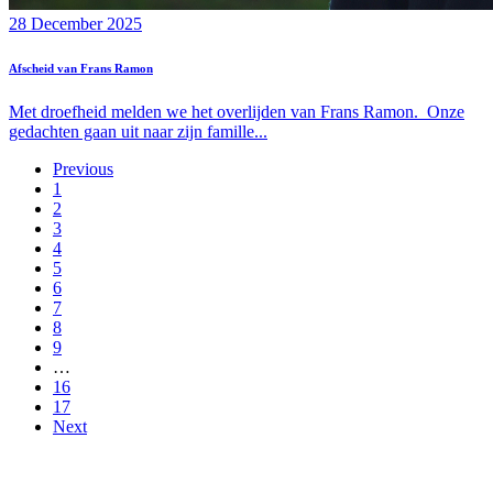
28 December 2025
Afscheid van Frans Ramon
Met droefheid melden we het overlijden van Frans Ramon. Onze
gedachten gaan uit naar zijn famille...
Previous
1
2
3
4
5
6
7
8
9
…
16
17
Next