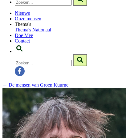
Nieuws
Onze mensen
Thema's
Thema's
Nationaal
Doe Mee
Contact
← De mensen van Groen Kuurne