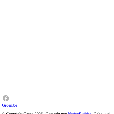
Groen.be
© Copyright Groen 2026 | Gemaakt met
NationBuilder
| Gebouwd