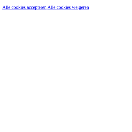
Alle cookies accepteren
Alle cookies weigeren
Noodzakelijke cookies:
Functionele en analytische cookies:
Marketingcookies: